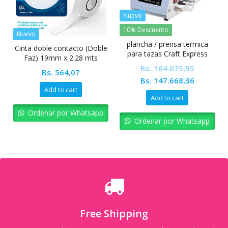
Nuevo
10% Descuento
Nuevo
plancha / prensa termica
Cinta doble contacto (Doble
para tazas Craft Express
Faz) 19mm x 2.28 mts
Hobby 11oz
Pointer
Bs.
164.075,95
Bs.
564,07
Original
Current
Bs.
147.668,36
Add to cart
price
price
Add to cart
was:
is:
Ordenar por Whatsapp
Bs. 164.075,95.
Bs. 147.6
Ordenar por Whatsapp
Free Shipping