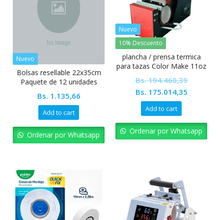
Nuevo
10% Descuento
plancha / prensa termica
Nuevo
para tazas Color Make 11oz
Bolsas resellable 22x35cm
Bs.
194.460,39
Paquete de 12 unidades
Original
Current
Bs.
175.014,35
Bs.
1.135,66
price
price
Add to cart
Add to cart
was:
is:
Bs. 194.460,39.
Bs. 175.0
Ordenar por Whatsapp
Ordenar por Whatsapp