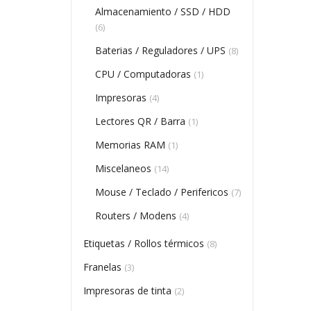
Almacenamiento / SSD / HDD
(6)
Baterias / Reguladores / UPS
(8)
CPU / Computadoras
(1)
Impresoras
(4)
Lectores QR / Barra
(1)
Memorias RAM
(1)
Miscelaneos
(14)
Mouse / Teclado / Perifericos
(7)
Routers / Modens
(4)
Etiquetas / Rollos térmicos
(8)
Franelas
(3)
Impresoras de tinta
(2)