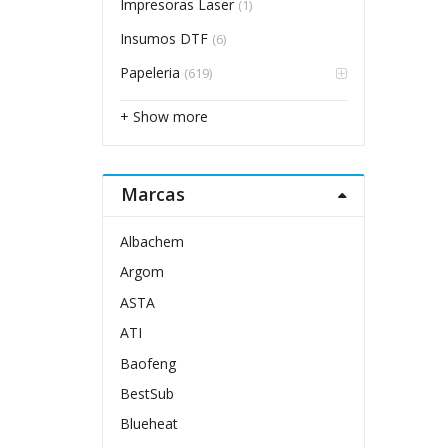
Impresoras Laser
(1)
Insumos DTF
(6)
Papeleria
(619)
+ Show more
Marcas
Albachem
Argom
ASTA
ATI
Baofeng
BestSub
Blueheat