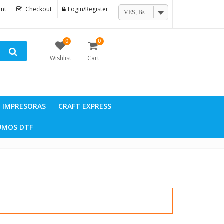
nt
Checkout
Login/Register
VES, Bs.
0
0
Wishlist
Cart
IMPRESORAS
CRAFT EXPRESS
UMOS DTF