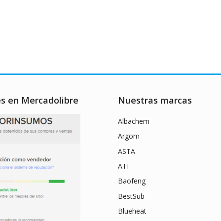
es en Mercadolibre
Nuestras marcas
Albachem
Argom
ASTA
ATI
Baofeng
BestSub
Blueheat