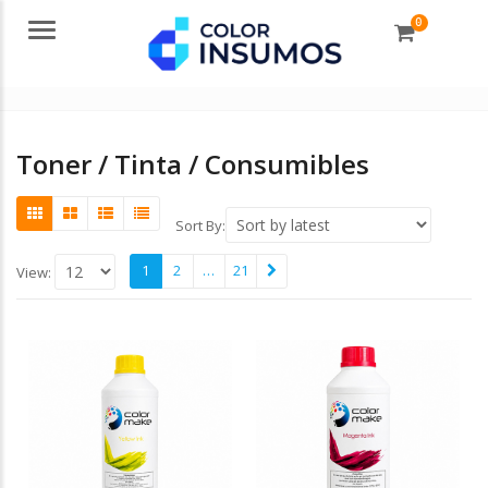
0
Menu
Toner / Tinta / Consumibles
Sort By:
1
2
…
21
View: