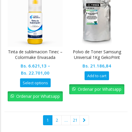
Tinta de sublimacion Tinec –
Polvo de Toner Samsung
Colormake Envasada
Universal 1Kg GekoPrint
Bs.
6.621,13
–
Bs.
21.186,84
Bs.
22.701,00
Add to cart
Select options
Ordenar por Whatsapp
Ordenar por Whatsapp
1
2
…
21