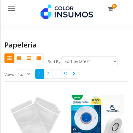
0
Menu
Papeleria
Sort By:
1
2
…
52
View: