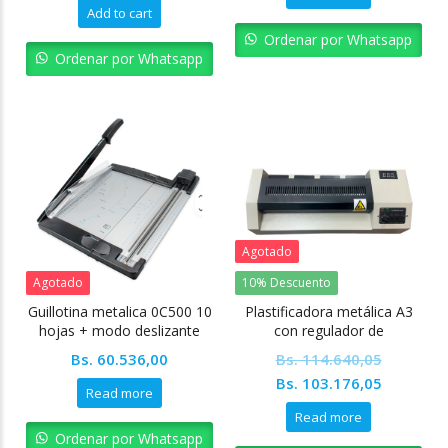
Add to cart
Ordenar por Whatsapp
Ordenar por Whatsapp
Agotado
Agotado
10% Descuento
Guillotina metalica 0C500 10
Plastificadora metálica A3
hojas + modo deslizante
con regulador de
temperatura MOD 330
Bs.
60.536,00
Bs.
114.640,05
Original
Current
Bs.
103.176,05
Read more
price
price
Read more
was:
is:
Ordenar por Whatsapp