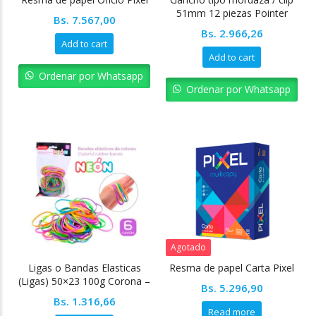
51mm 12 piezas Pointer
Bs.
7.567,00
Bs.
2.966,26
Add to cart
Add to cart
Ordenar por Whatsapp
Ordenar por Whatsapp
Agotado
Ligas o Bandas Elasticas
Resma de papel Carta Pixel
(Ligas) 50×23 100g Corona –
Bs.
5.296,90
Pointer
Bs.
1.316,66
Read more