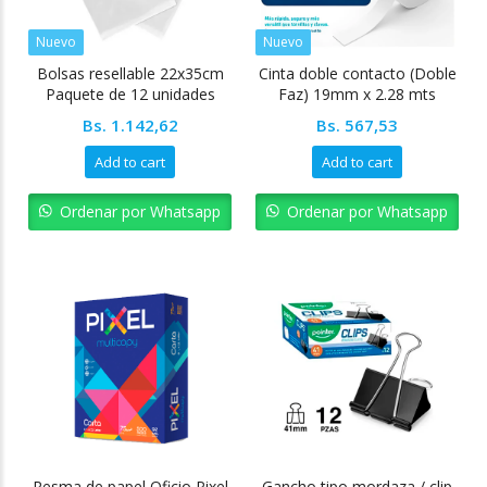
Nuevo
Nuevo
Bolsas resellable 22x35cm
Cinta doble contacto (Doble
Paquete de 12 unidades
Faz) 19mm x 2.28 mts
Pointer
Bs.
1.142,62
Bs.
567,53
Add to cart
Add to cart
Ordenar por Whatsapp
Ordenar por Whatsapp
Resma de papel Oficio Pixel
Gancho tipo mordaza / clip