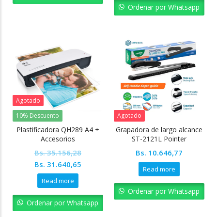
Bs. 114.640,05.
Bs. 103.1
Ordenar por Whatsapp
Agotado
10% Descuento
Agotado
Plastificadora QH289 A4 +
Grapadora de largo alcance
Accesorios
ST-2121L Pointer
Bs.
35.156,28
Bs.
10.646,77
Original
Current
Bs.
31.640,65
Read more
price
price
Read more
was:
is:
Ordenar por Whatsapp
Bs. 35.156,28.
Bs. 31.640,65.
Ordenar por Whatsapp