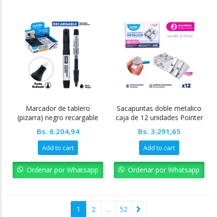
Marcador de tablero
Sacapuntas doble metalico
(pizarra) negro recargable
caja de 12 unidades Pointer
caja 12 unidades Pointer
Bs.
6.204,94
Bs.
3.291,65
Add to cart
Add to cart
Ordenar por Whatsapp
Ordenar por Whatsapp
1
2
…
52