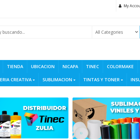
My Accou
TIENDA
UBICACION
NICAPA
TINEC
COLORMAKE
ERIA CREATIVA
SUBLIMACION
TINTAS Y TONER
INS