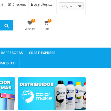
nt
Checkout
Login/Register
VES, Bs.
0
0
Wishlist
Cart
IMPRESORAS
CRAFT EXPRESS
UMOS DTF