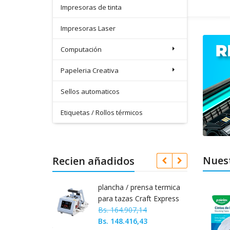
Impresoras de tinta
Impresoras Laser
Noticias
Computación
Papeleria Creativa
Sellos automaticos
Etiquetas / Rollos térmicos
Nues
Recien añadidos
llable
plancha / prensa termica
aquete de 12
para tazas Craft Express
Original
41
Hobby 11oz
Bs.
164.907,14
price
Current
Bs.
148.416,43