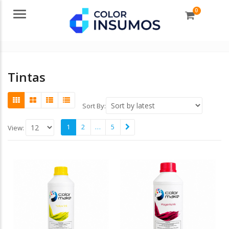
0
Menu
Tintas
Sort By:
1
2
…
5
View: