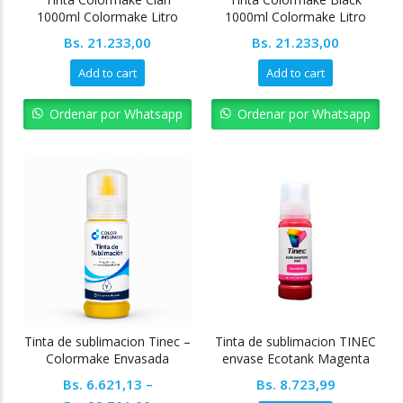
1000ml Colormake Litro
1000ml Colormake Litro
Bs.
21.233,00
Bs.
21.233,00
Add to cart
Add to cart
Ordenar por Whatsapp
Ordenar por Whatsapp
Tinta de sublimacion Tinec –
Tinta de sublimacion TINEC
Colormake Envasada
envase Ecotank Magenta
(Roja)
Bs.
6.621,13
–
Bs.
8.723,99