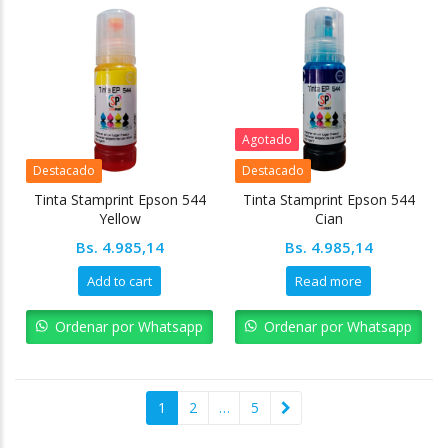
Agotado
Destacado
Destacado
Tinta Stamprint Epson 544
Tinta Stamprint Epson 544
Yellow
Cian
Bs.
4.985,14
Bs.
4.985,14
Add to cart
Read more
Ordenar por Whatsapp
Ordenar por Whatsapp
1
2
…
5