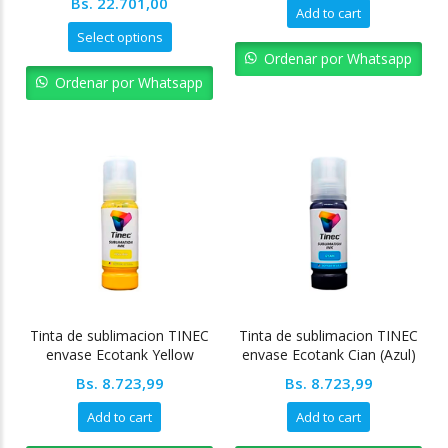
Bs.
22.701,00
Add to cart
Select options
Ordenar por Whatsapp
Ordenar por Whatsapp
Tinta de sublimacion TINEC
Tinta de sublimacion TINEC
envase Ecotank Yellow
envase Ecotank Cian (Azul)
(Amarillo)
Bs.
8.723,99
Bs.
8.723,99
Add to cart
Add to cart