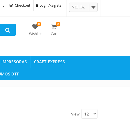
nt
Checkout
Login/Register
VES, Bs.
0
0
Wishlist
Cart
IMPRESORAS
CRAFT EXPRESS
UMOS DTF
View: