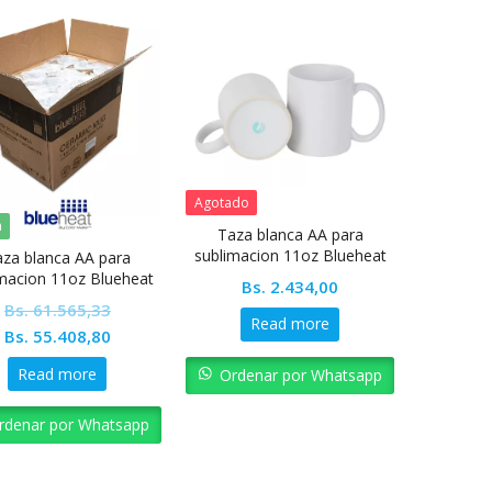
Agotado
a
Taza blanca AA para
sublimacion 11oz Blueheat
za blanca AA para
macion 11oz Blueheat
Bs.
2.434,00
aja de 36 unidades
Bs.
61.565,33
Read more
Original
Current
Bs.
55.408,80
price
price
Read more
Ordenar por Whatsapp
was:
is:
Bs. 61.565,33.
Bs. 55.408,80.
rdenar por Whatsapp