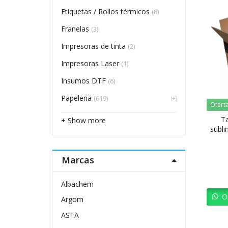
Etiquetas / Rollos térmicos
(8)
Franelas
(3)
Impresoras de tinta
(2)
Impresoras Laser
(1)
Insumos DTF
(6)
Papeleria
(619)
Ofert
Ta
+ Show more
subli
C
Marcas
Albachem
O
Argom
ASTA