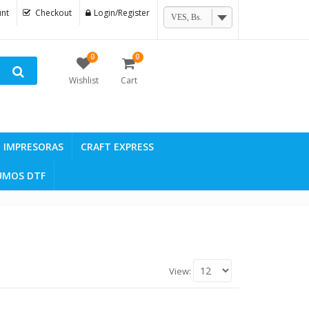
nt
Checkout
Login/Register
VES, Bs.
0
0
Wishlist
Cart
IMPRESORAS
CRAFT EXPRESS
UMOS DTF
View: