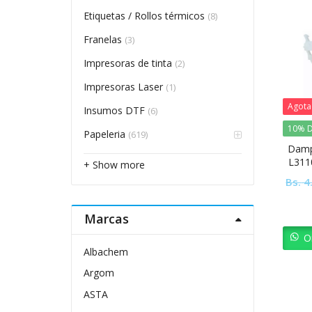
Etiquetas / Rollos térmicos
(8)
Franelas
(3)
Impresoras de tinta
(2)
Impresoras Laser
(1)
Agot
Insumos DTF
(6)
10% D
Papeleria
(619)
Damp
L311
+ Show more
L
Bs.
4
Marcas
O
Albachem
Argom
ASTA