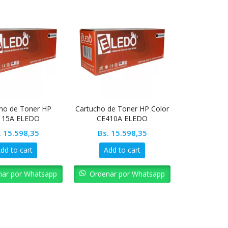
ho de Toner HP
Cartucho de Toner HP Color
115A ELEDO
CE410A ELEDO
.
15.598,35
Bs.
15.598,35
dd to cart
Add to cart
nar por Whatsapp
Ordenar por Whatsapp