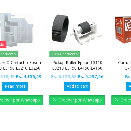
ado
escuento
10% Descuento
er O Cartucho Epson
Pickup Roller Epson L3110
Cartuc
0 L3150 L3210 L3250
L3210 L3150 L4150 L4160
C7
5190 L4150 L4160
Original
Current
Original
Current
.618,43
Bs.
4.156,59
Bs.
6.152,85
Bs.
5.537,56
Bs
price
price
price
price
Read more
Add to cart
A
was:
is:
was:
is:
Bs. 4.618,43.
Bs. 4.156,59.
Bs. 6.152,85.
Bs. 5.537,56.
rdenar por Whatsapp
Ordenar por Whatsapp
Orde