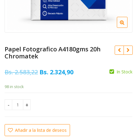
Papel Fotografico A4180gms 20h
Chromatek
Original
Current
Bs.
2.583,22
Bs.
2.324,90
In Stock
price
price
Original
Bs.
14.444,65
Bs.
378,35
98 in stock
was:
is:
price
Current
Bs.
13.000,18
was:
price
Bs. 2.583,22.
Bs. 2.324,90.
Bs. 14.444,6
is:
Papel Fotografico A4180gms 20h Chromatek quantity
Bs. 13.000,
Añadir a la lista de deseos