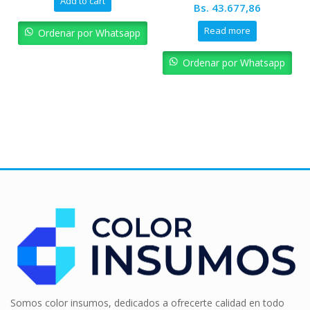
Add to cart
Original
Current
Bs.
43.677,86
price
price
Read more
Ordenar por Whatsapp
was:
is:
Bs. 48.530,95.
Bs. 43.67
Ordenar por Whatsapp
Somos color insumos, dedicados a ofrecerte calidad en todo