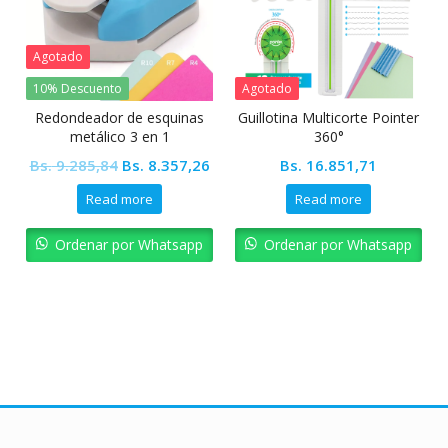
Agotado
10% Descuento
Agotado
Redondeador de esquinas
Guillotina Multicorte Pointer
metálico 3 en 1
360°
Original
Current
Bs.
9.285,84
Bs.
8.357,26
Bs.
16.851,71
price
price
Read more
Read more
was:
is:
Bs. 9.285,84.
Bs. 8.357,26.
Ordenar por Whatsapp
Ordenar por Whatsapp