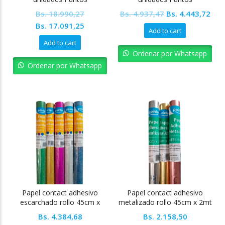
Original
Cur
Bs.
18.990,27
Bs.
4.937,47
Bs.
4.443,72
Original
Current
price
pric
Bs.
17.091,25
Add to cart
price
price
was:
is:
Add to cart
was:
is:
Bs. 4.937,47.
Bs. 
Ordenar por Whatsapp
Bs. 18.990,27.
Bs. 17.091,25.
Ordenar por Whatsapp
Papel contact adhesivo
Papel contact adhesivo
escarchado rollo 45cm x
metalizado rollo 45cm x 2mt
2mt Pointer
Pointer
Bs.
4.384,68
Bs.
2.158,50