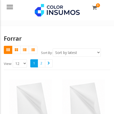
0
Menu
Forrar
Sort By:
1
2
View: