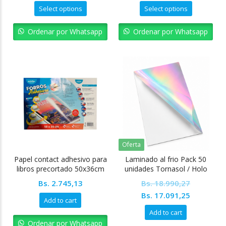
Select options
Select options
Ordenar por Whatsapp
Ordenar por Whatsapp
Oferta
Papel contact adhesivo para
Laminado al frio Pack 50
libros precortado 50x36cm
unidades Tornasol / Holo
Pack de 11 unidades Pointer
Bs.
2.745,13
Bs.
18.990,27
Original
Current
Bs.
17.091,25
Add to cart
price
price
Add to cart
was:
is:
Ordenar por Whatsapp