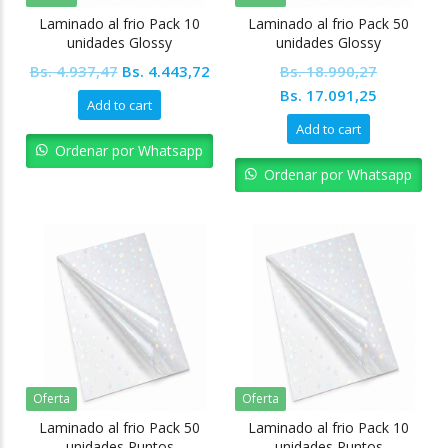
Laminado al frio Pack 10
Laminado al frio Pack 50
unidades Glossy
unidades Glossy
Original
Current
Bs.
4.937,47
Bs.
4.443,72
Bs.
18.990,27
price
price
Original
Current
Bs.
17.091,25
Add to cart
was:
is:
price
price
Add to cart
Bs. 4.937,47.
Bs. 4.443,72.
was:
is:
Ordenar por Whatsapp
Bs. 18.990,27.
Bs. 17.09
Ordenar por Whatsapp
Oferta
Oferta
Laminado al frio Pack 50
Laminado al frio Pack 10
unidades Puntos
unidades Puntos