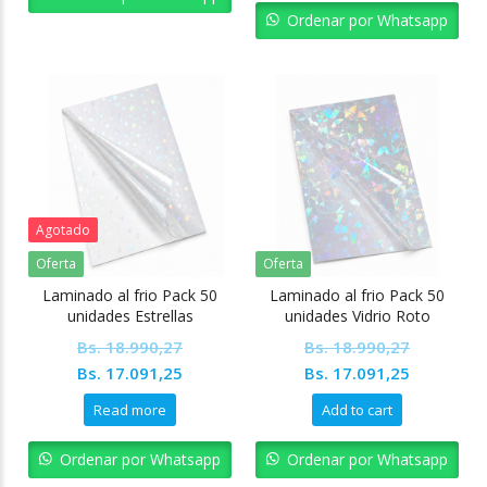
Bs. 18.990,27.
Bs. 17.09
Ordenar por Whatsapp
Agotado
Oferta
Oferta
Laminado al frio Pack 50
Laminado al frio Pack 50
unidades Estrellas
unidades Vidrio Roto
Bs.
18.990,27
Bs.
18.990,27
Original
Current
Original
Current
Bs.
17.091,25
Bs.
17.091,25
price
price
price
price
Read more
Add to cart
was:
is:
was:
is:
Bs. 18.990,27.
Bs. 17.091,25.
Bs. 18.990,27.
Bs. 17.09
Ordenar por Whatsapp
Ordenar por Whatsapp