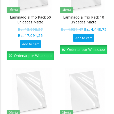
Oferta
Oferta
Laminado al frio Pack 50
Laminado al frio Pack 10
unidades Matte
unidades Matte
Original
Cur
Bs.
18.990,27
Bs.
4.937,47
Bs.
4.443,72
Original
Current
price
pric
Bs.
17.091,25
Add to cart
price
price
was:
is:
Add to cart
was:
is:
Bs. 4.937,47.
Bs. 
Ordenar por Whatsapp
Bs. 18.990,27.
Bs. 17.091,25.
Ordenar por Whatsapp
Oferta
Oferta