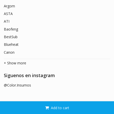
Argom
ASTA
ATI
Baofeng
BestSub
Blueheat
Canon
+ Show more
Siguenos en instagram
@Color.Insumos
Add to cart
© 2026
Color Insumos
. Todos los derechos reservados.