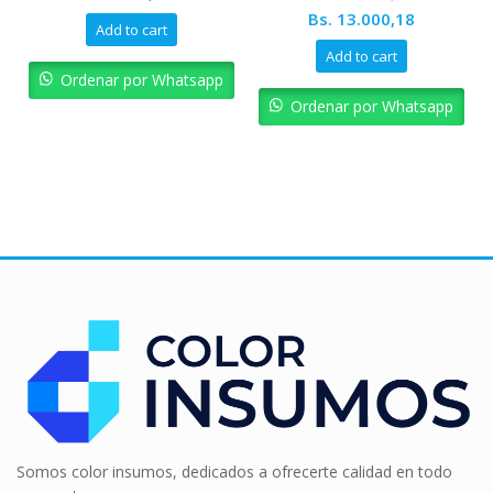
Original
Current
Bs.
13.000,18
Add to cart
price
price
Add to cart
was:
is:
Ordenar por Whatsapp
Bs. 14.444,65.
Bs. 13.00
Ordenar por Whatsapp
Somos color insumos, dedicados a ofrecerte calidad en todo