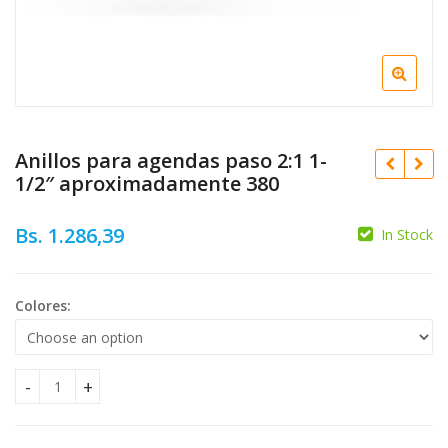
Anillos para agendas paso 2:1 1-
1/2″ aproximadamente 380
Bs.
1.286,39
In Stock
Colores:
Original
Bs.
681,03
Bs.
7.567,00
price
Current
Bs.
7.567,00
was:
price
Bs. 7.567
is:
Anillos para agendas paso 2:1 1-1/2" aproximadamente 380 
Bs. 7.56