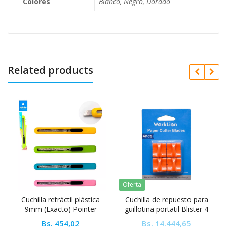
Colores
Blanco, Negro, Dorado
Related products
Oferta
r
Cuchilla retráctil plástica
Cuchilla de repuesto para
9mm (Exacto) Pointer
guillotina portatil Blister 4
unidades Worklion
Bs.
454,02
Bs.
14.444,65