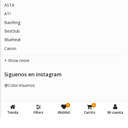
ASTA
ATI
Baofeng
BestSub
Blueheat
Canon
+ Show more
Siguenos en instagram
@Color.Insumos
0
0
Tienda
Filters
Wishlist
Carrito
Mi cuenta
© 2026
Color Insumos
. Todos los derechos reservados.