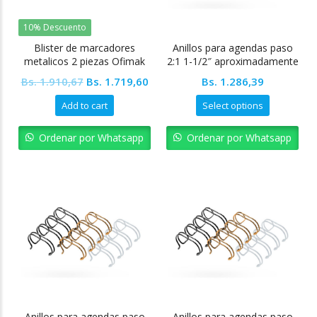
10% Descuento
Blister de marcadores
Anillos para agendas paso
metalicos 2 piezas Ofimak
2:1 1-1/2″ aproximadamente
380
Original
Current
Bs.
1.910,67
Bs.
1.719,60
Bs.
1.286,39
price
price
Add to cart
Select options
was:
is:
Bs. 1.910,67.
Bs. 1.719,60.
Ordenar por Whatsapp
Ordenar por Whatsapp
Anillos para agendas paso
Anillos para agendas paso