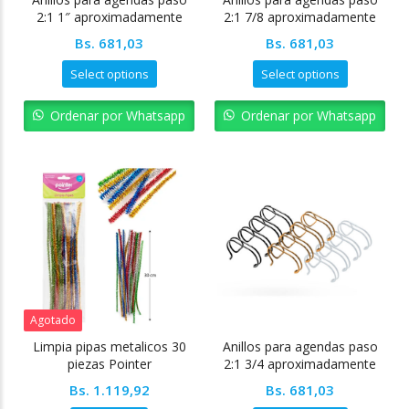
2:1 1″ aproximadamente
2:1 7/8 aproximadamente
220
200
Bs.
681,03
Bs.
681,03
Select options
Select options
Ordenar por Whatsapp
Ordenar por Whatsapp
Agotado
Limpia pipas metalicos 30
Anillos para agendas paso
piezas Pointer
2:1 3/4 aproximadamente
170
Bs.
1.119,92
Bs.
681,03