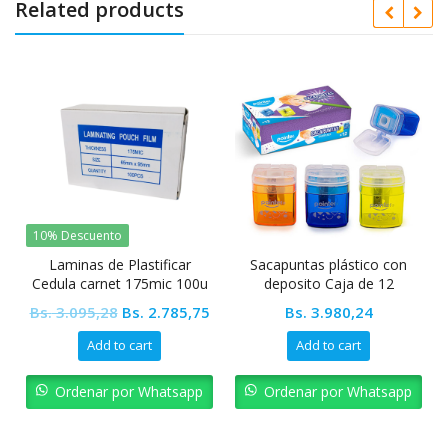
Related products
10% Descuento
Laminas de Plastificar
Sacapuntas plástico con
R
Cedula carnet 175mic 100u
deposito Caja de 12
65x95mm
unidades Pointer
Original
Current
Bs.
3.095,28
Bs.
2.785,75
Bs.
3.980,24
price
price
Add to cart
Add to cart
was:
is:
Bs. 3.095,28.
Bs. 2.785,75.
Ordenar por Whatsapp
Ordenar por Whatsapp