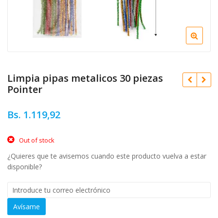
Limpia pipas metalicos 30 piezas
Pointer
Bs.
1.119,92
Out of stock
Bs.
1.664,74
¿Quieres que te avisemos cuando este producto vuelva a estar
disponible?
Original
Bs.
7.222,32
price
Current
Bs.
6.500,09
was:
price
Bs. 7.222
is:
Avísame
Bs. 6.50