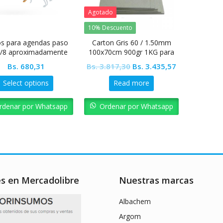
Agotado
10% Descuento
los para agendas paso
Carton Gris 60 / 1.50mm
5/8 aproximadamente
100x70cm 900gr 1KG para
150 hojas
Agendas
Original
Current
Bs.
680,31
Bs.
3.817,30
Bs.
3.435,57
price
price
Select options
Read more
was:
is:
Bs. 3.817,30.
Bs. 3.435,57.
rdenar por Whatsapp
Ordenar por Whatsapp
es en Mercadolibre
Nuestras marcas
Albachem
Argom