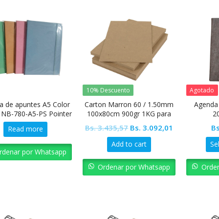
10% Descuento
Agotado
ta de apuntes A5 Color
Carton Marron 60 / 1.50mm
Agenda 
 NB-780-A5-PS Pointer
100x80cm 900gr 1KG para
2
Agendas
Original
Current
Bs.
3.435,57
Bs.
3.092,01
Bs
Read more
price
price
Add to cart
Se
was:
is:
rdenar por Whatsapp
Bs. 3.435,57.
Bs. 3.092,01.
Ordenar por Whatsapp
Orde