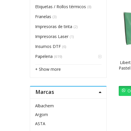
Etiquetas / Rollos térmicos
(8)
Franelas
(3)
Impresoras de tinta
(2)
Impresoras Laser
(1)
Insumos DTF
(6)
Papeleria
(619)
Liber
Pastel
+ Show more
O
Marcas
Albachem
Argom
ASTA