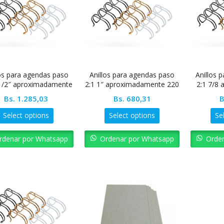
los para agendas paso
Anillos para agendas paso
Anillos 
-1/2″ aproximadamente
2:1 1″ aproximadamente 220
2:1 7/8
380
Bs.
1.285,03
Bs.
680,31
B
Select options
Select options
Se
rdenar por Whatsapp
Ordenar por Whatsapp
Orde