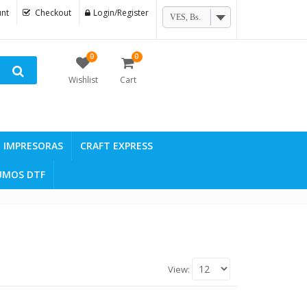
nt
Checkout
Login/Register
VES, Bs.
0
0
Wishlist
Cart
IMPRESORAS
CRAFT EXPRESS
UMOS DTF
View: