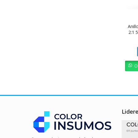
Anil
2:1 
O
Lider