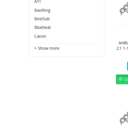
ATI
Baofeng
BestSub
Blueheat
Canon
Anil
2:1 1
+ Show more
O