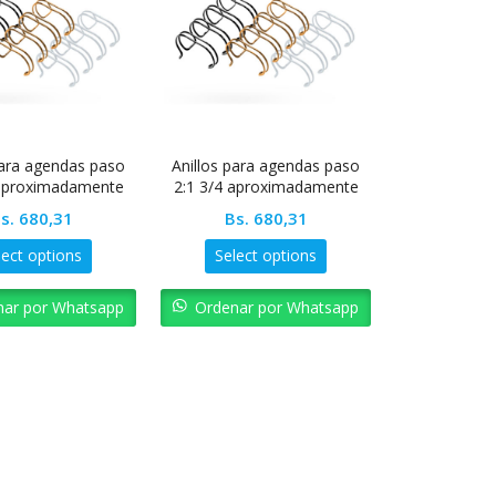
para agendas paso
Anillos para agendas paso
 aproximadamente
2:1 3/4 aproximadamente
200
170
s.
680,31
Bs.
680,31
lect options
Select options
nar por Whatsapp
Ordenar por Whatsapp