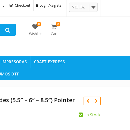
nt
Checkout
Login/Register
VES, Bs.
0
0
Wishlist
Cart
IMPRESORAS
CRAFT EXPRESS
UMOS DTF
es (5.5″ – 6″ – 8.5″) Pointer
In Stock