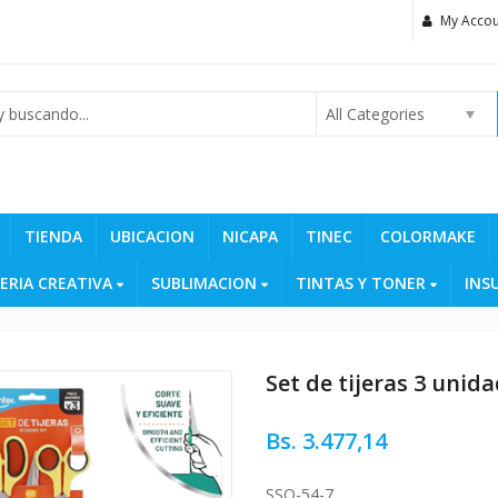
My Accou
All Categories
TIENDA
UBICACION
NICAPA
TINEC
COLORMAKE
ERIA CREATIVA
SUBLIMACION
TINTAS Y TONER
INS
Set de tijeras 3 unidad
Bs.
3.477,14
SSO-54-7