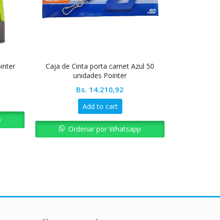
Agotado
ointer
Caja de Cinta porta carnet Azul 50
Creyones 24 
unidades Pointer
Bs.
14.210,92
Add to cart
p
Ord
Ordenar por Whatsapp