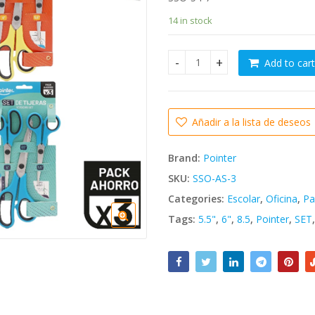
14 in stock
Add to cart
Set de tijeras 3 unidades (5.5
Añadir a la lista de deseos
Brand:
Pointer
SKU:
SSO-AS-3
Categories:
Escolar
,
Oficina
,
Pa
Tags:
5.5"
,
6"
,
8.5
,
Pointer
,
SET