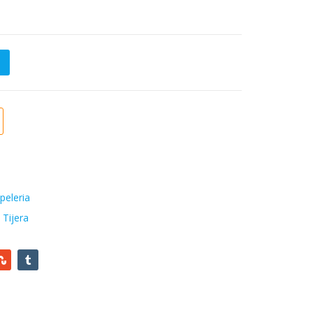
Bs.
2.131,64
Bs.
1.829,28
" - 6" - 8.5") Pointer quantity
peleria
,
Tijera