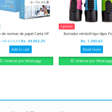
Agotado
o de resmas de papel Carta HP
Borrador retráctil tipo lápiz P
Original
Current
.
49.624,84
Bs.
44.662,35
Bs.
1.360,62
price
price
Add to cart
Read more
was:
is:
Bs. 49.624,84.
Bs. 44.662,35.
Ordenar por Whatsapp
Ordenar por Whatsap