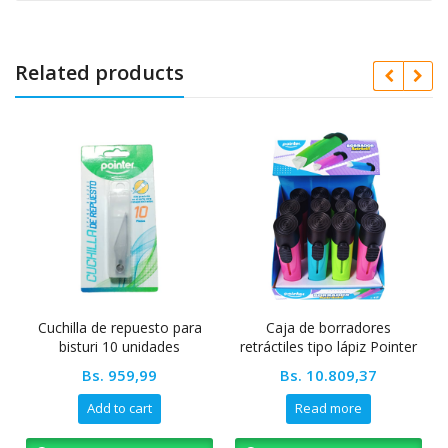
Related products
Cuchilla de repuesto para
Caja de borradores
L
bisturi 10 unidades
retráctiles tipo lápiz Pointer
Bs.
959,99
Bs.
10.809,37
Add to cart
Read more