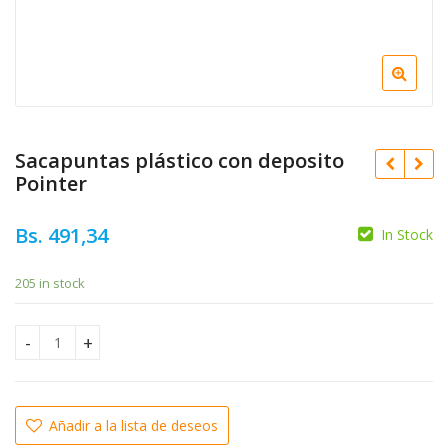
Sacapuntas plástico con deposito
Pointer
Bs.
491,34
In Stock
Bs.
4.104,54
205 in stock
Bs.
3.976,03
Sacapuntas plástico con deposito Pointer quantity
Añadir a la lista de deseos