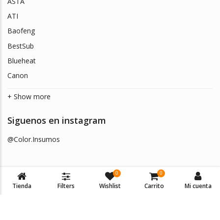
ASTA
ATI
Baofeng
BestSub
Blueheat
Canon
+ Show more
Siguenos en instagram
@Color.Insumos
0
0
Tienda
Filters
Wishlist
Carrito
Mi cuenta
© 2026
Color Insumos
. Todos los derechos reservados.