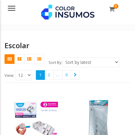
0
Menu
Escolar
Sort By:
1
2
…
9
View: