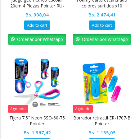
20cm 4 Piezas Pointer RU-
colores surtidos x10
24112-20
unidades Pointer
Bs.
908,04
Bs.
2.474,41
Add to cart
Add to cart
Ordenar por Whatsapp
Ordenar por Whatsapp
Agotado
Agotado
Tijera 7.5″ Neon SSO-60-75
Borrador retractil ER-1707-B
Pointer
Pointer
Bs.
1.967,42
Bs.
1.135,05