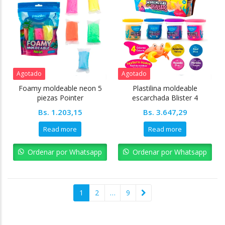
Agotado
Agotado
Foamy moldeable neon 5
Plastilina moldeable
piezas Pointer
escarchada Blister 4
unidades Pointer
Bs.
1.203,15
Bs.
3.647,29
Read more
Read more
Ordenar por Whatsapp
Ordenar por Whatsapp
1
2
…
9