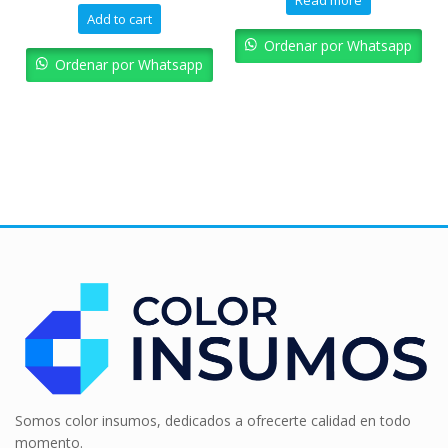
Add to cart
Add
Ordenar por Whatsapp
enar por Whatsapp
Ordenar
Somos color insumos, dedicados a ofrecerte calidad en todo
momento.