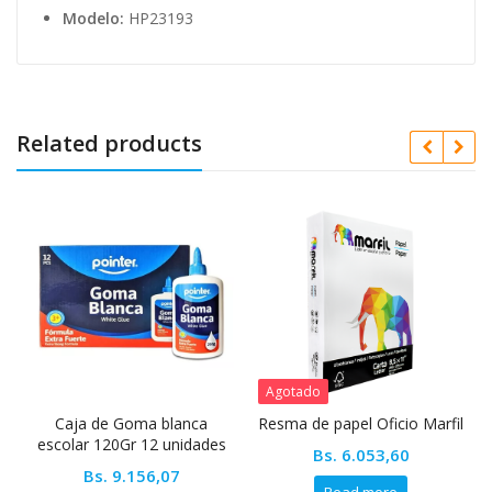
Modelo:
HP23193
Related products
Agotado
a de Goma blanca
Resma de papel Oficio Marfil
Perforadora
r 120Gr 12 unidades
8cm ajust
Bs.
6.053,60
Pointer
P
Bs.
9.156,07
Bs.
5
Read more