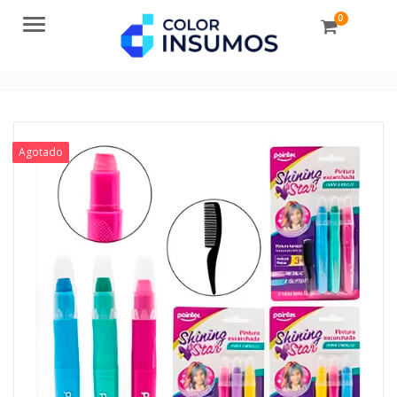
0
Menu
Agotado