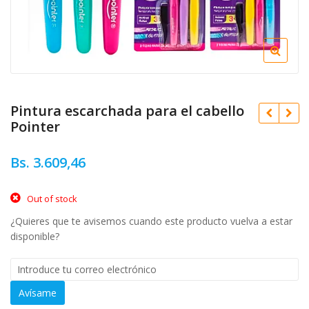
Pintura escarchada para el cabello
Pointer
Bs.
3.609,46
Bs.
4.464,53
Out of stock
¿Quieres que te avisemos cuando este producto vuelva a estar
Bs.
4.033,21
disponible?
Avísame