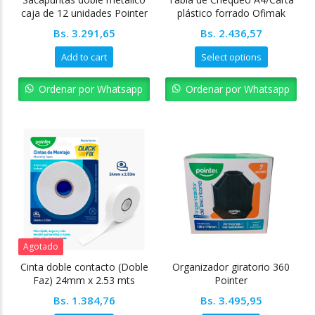
caja de 12 unidades Pointer
plástico forrado Ofimak
Bs.
3.291,65
Bs.
2.436,57
Add to cart
Select options
Ordenar por Whatsapp
Ordenar por Whatsapp
Agotado
Cinta doble contacto (Doble
Organizador giratorio 360
Faz) 24mm x 2.53 mts
Pointer
Pointer
Bs.
1.384,76
Bs.
3.495,95