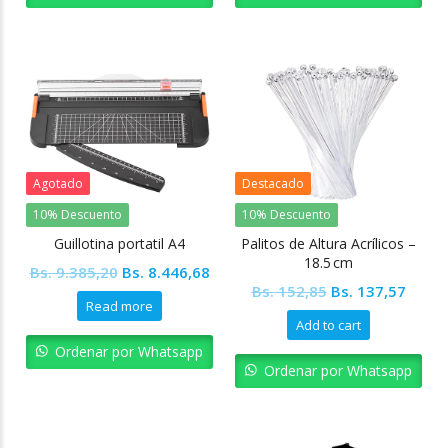
Agotado
Destacado
10% Descuento
10% Descuento
Guillotina portatil A4
Palitos de Altura Acrílicos –
18.5 cm
Original
Current
Bs.
9.385,20
Bs.
8.446,68
Original
Curre
Bs.
152,85
Bs.
137,57
price
price
Read more
price
price
was:
is:
Add to cart
was:
is:
Bs. 9.385,20.
Bs. 8.446,68.
Ordenar por Whatsapp
Bs. 152,85.
Bs. 13
Ordenar por Whatsapp