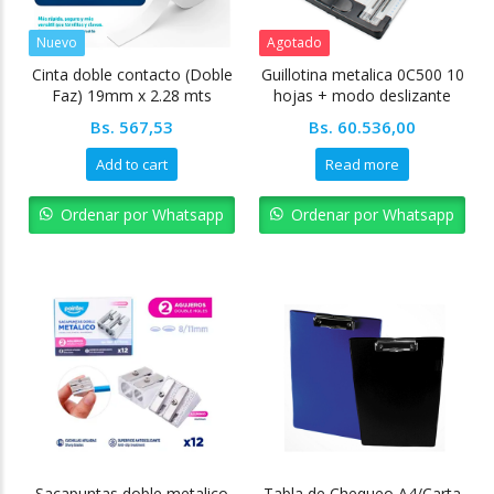
Nuevo
Agotado
Cinta doble contacto (Doble
Guillotina metalica 0C500 10
Faz) 19mm x 2.28 mts
hojas + modo deslizante
Pointer
Bs.
567,53
Bs.
60.536,00
Add to cart
Read more
Ordenar por Whatsapp
Ordenar por Whatsapp
Sacapuntas doble metalico
Tabla de Chequeo A4/Carta