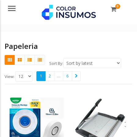
0
Menu
Papeleria
Sort By:
1
2
…
6
View: