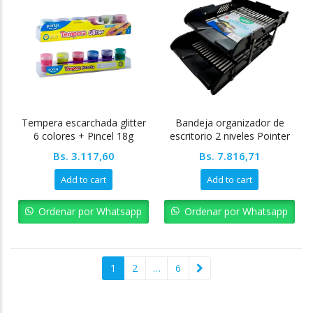
Tempera escarchada glitter
Bandeja organizador de
6 colores + Pincel 18g
escritorio 2 niveles Pointer
Pointer
Bs.
3.117,60
Bs.
7.816,71
Add to cart
Add to cart
Ordenar por Whatsapp
Ordenar por Whatsapp
1
2
…
6