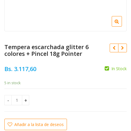
Tempera escarchada glitter 6
colores + Pincel 18g Pointer
Bs.
3.117,60
In Stock
Original
Bs.
6.993,04
5 in stock
price
Current
Bs.
6.293,74
was:
price
Bs.
3.057,07
Bs. 6.993
is:
Tempera escarchada glitter 6 colores + Pincel 18g Pointer 
Bs. 6.29
Añadir a la lista de deseos