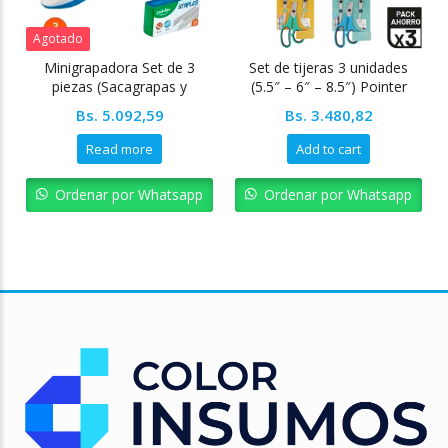
Agotado
Minigrapadora Set de 3
Set de tijeras 3 unidades
piezas (Sacagrapas y
(5.5″ – 6″ – 8.5″) Pointer
grapas)
Bs.
5.092,59
Bs.
3.480,82
Read more
Add to cart
Ordenar por Whatsapp
Ordenar por Whatsapp