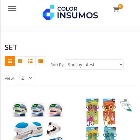
0
Menu
SET
Sort By:
View: