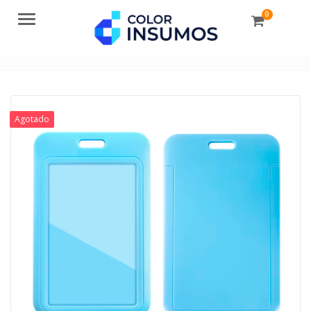
0
Menu
Agotado