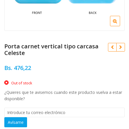
Porta carnet vertical tipo carcasa
Celeste
Bs.
476,22
Bs.
476,22
Bs.
476,22
Out of stock
¿Quieres que te avisemos cuando este producto vuelva a estar
disponible?
Avísame