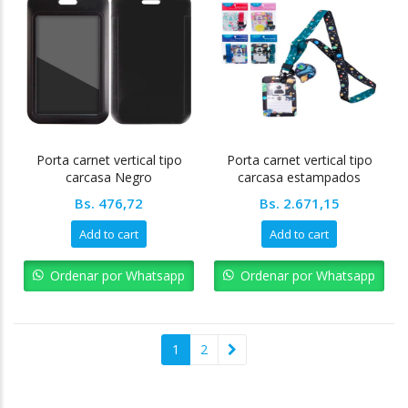
Porta carnet vertical tipo
Porta carnet vertical tipo
carcasa Negro
carcasa estampados
trending Pointer
Bs.
476,72
Bs.
2.671,15
Add to cart
Add to cart
Ordenar por Whatsapp
Ordenar por Whatsapp
1
2