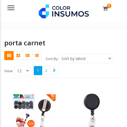
0
Menu
porta carnet
Sort By:
1
2
View: