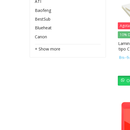
ATI
Baofeng
BestSub
Agot
Blueheat
10% D
Canon
Lamina
tipo 
+ Show more
Bs.
5
O