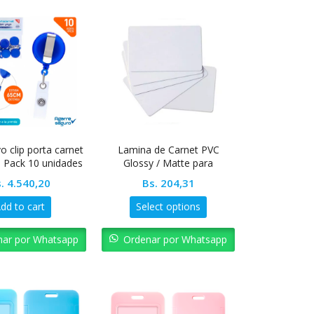
vo clip porta carnet
Lamina de Carnet PVC
l Pack 10 unidades
Glossy / Matte para
sublimacion
.
4.540,20
Bs.
204,31
dd to cart
Select options
nar por Whatsapp
Ordenar por Whatsapp