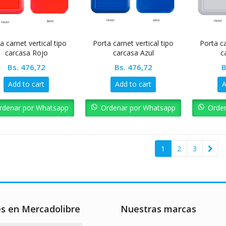
a carnet vertical tipo
Porta carnet vertical tipo
Porta ca
carcasa Rojo
carcasa Azul
c
Bs.
476,72
Bs.
476,72
B
Add to cart
Add to cart
A
rdenar por Whatsapp
Ordenar por Whatsapp
Orde
1
2
3
es en Mercadolibre
Nuestras marcas