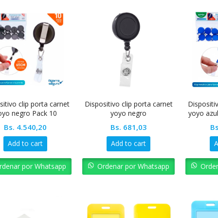
itivo clip porta carnet
Dispositivo clip porta carnet
Dispositi
oyo negro Pack 10
yoyo negro
yoyo azu
unidades
Bs.
4.540,20
Bs.
681,03
Bs
Add to cart
Add to cart
A
rdenar por Whatsapp
Ordenar por Whatsapp
Orde