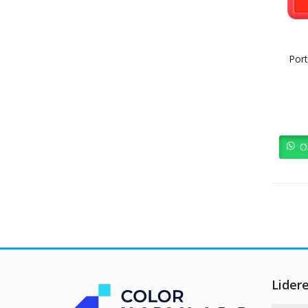
Port
O
Lider