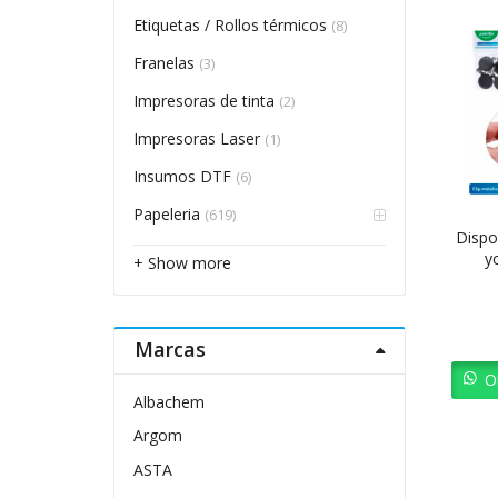
Etiquetas / Rollos térmicos
(8)
Franelas
(3)
Impresoras de tinta
(2)
Impresoras Laser
(1)
Insumos DTF
(6)
Papeleria
(619)
Dispos
y
+ Show more
Marcas
O
Albachem
Argom
ASTA