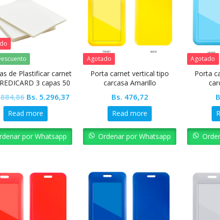
ado
escuento
Agotado
Agotado
s de Plastificar carnet
Porta carnet vertical tipo
Porta ca
CREDICARD 3 capas 50
carcasa Amarillo
car
unidades
Original
Current
.884,86
Bs.
5.296,37
Bs.
476,72
B
price
price
Read more
Read more
was:
is:
Bs. 5.884,86.
Bs. 5.296,37.
rdenar por Whatsapp
Ordenar por Whatsapp
Orde