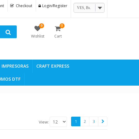
nt
Checkout
Login/Register
VES, Bs.
0
0
Wishlist
Cart
IMPRESORAS
CRAFT EXPRESS
UMOS DTF
1
2
3
View: