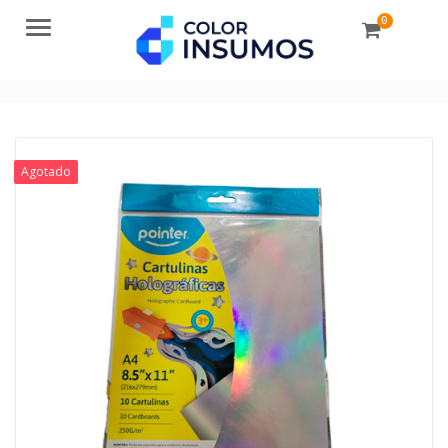
0
Menu
Agotado