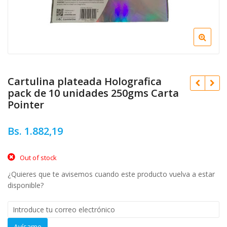
Cartulina plateada Holografica
pack de 10 unidades 250gms Carta
Pointer
Bs.
1.882,19
Bs.
20.620,35
Bs.
16.184,57
Out of stock
¿Quieres que te avisemos cuando este producto vuelva a estar
disponible?
Avísame