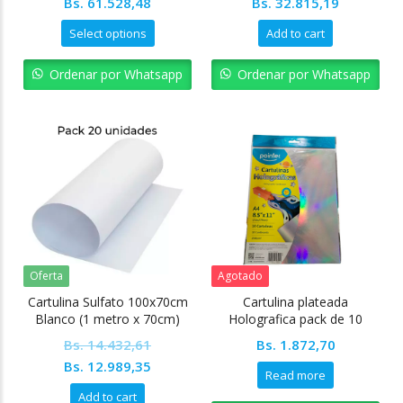
Original
Current
Original
Current
Bs.
61.528,48
Bs.
32.815,19
price
price
price
price
Select options
Add to cart
was:
is:
was:
is:
Bs. 68.364,98.
Bs. 61.528,48.
Bs. 36.461,32.
Bs. 32.81
Ordenar por Whatsapp
Ordenar por Whatsapp
Oferta
Agotado
Cartulina Sulfato 100x70cm
Cartulina plateada
Blanco (1 metro x 70cm)
Holografica pack de 10
Pack 20 unidades
unidades 250gms Carta
Bs.
14.432,61
Bs.
1.872,70
Pointer
Original
Current
Bs.
12.989,35
Read more
price
price
Add to cart