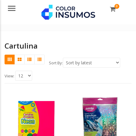
0
Menu
Cartulina
Sort By:
View: