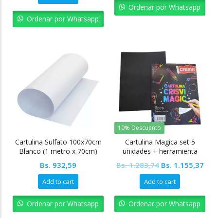
was:
is:
Ordenar por Whatsapp
Bs. 14.432,61.
Bs. 12.989,35.
Ordenar por Whatsapp
10% Descuento
Cartulina Sulfato 100x70cm
Cartulina Magica set 5
Blanco (1 metro x 70cm)
unidades + herramienta
CRISVI
Original
Cur
Bs.
932,59
Bs.
1.283,74
Bs.
1.155,37
price
pric
Add to cart
Add to cart
was:
is:
Bs. 1.283,74.
Bs. 
Ordenar por Whatsapp
Ordenar por Whatsapp