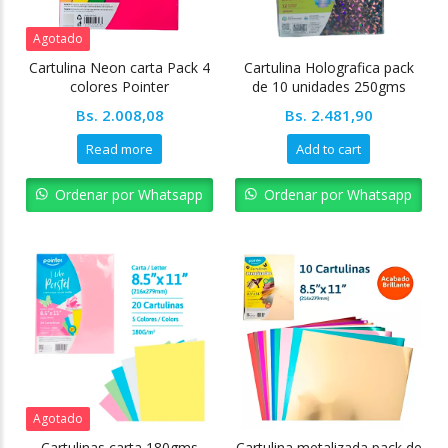
Agotado
Cartulina Neon carta Pack 4
Cartulina Holografica pack
colores Pointer
de 10 unidades 250gms
Carta Pointer
Bs.
2.008,08
Bs.
2.481,90
Read more
Add to cart
Ordenar por Whatsapp
Ordenar por Whatsapp
Agotado
Cartulinas carta 180gms
Cartulina metalizada pack de