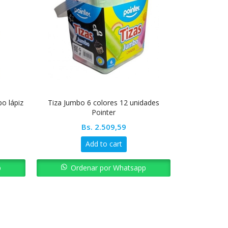
po lápiz
Tiza Jumbo 6 colores 12 unidades
Guillotina po
Pointer
Bs.
2.509,59
Add to cart
p
Ordenar por Whatsapp
Ord