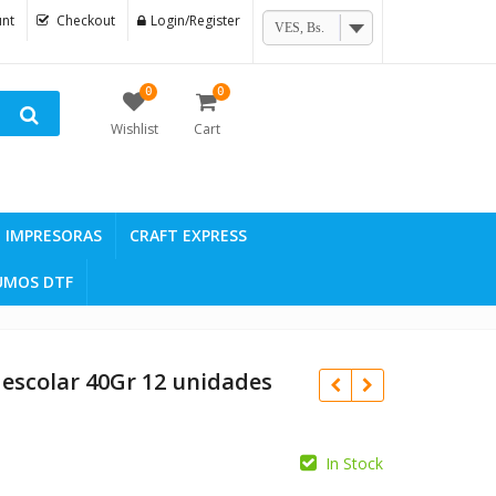
nt
Checkout
Login/Register
VES, Bs.
0
0
Wishlist
Cart
IMPRESORAS
CRAFT EXPRESS
UMOS DTF
escolar 40Gr 12 unidades
In Stock