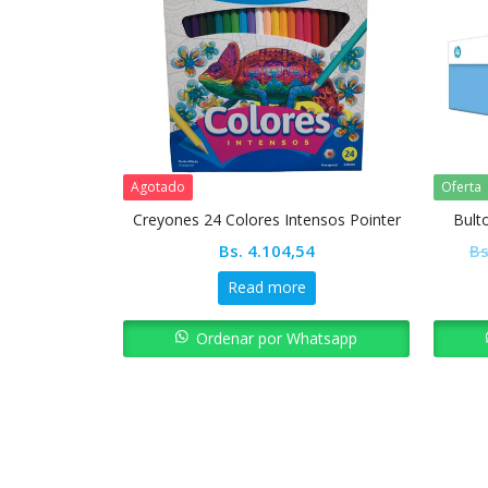
Agotado
Oferta
net Azul 50
Creyones 24 Colores Intensos Pointer
Bult
ter
Bs.
4.104,54
Bs
2
Read more
Ordenar por Whatsapp
atsapp