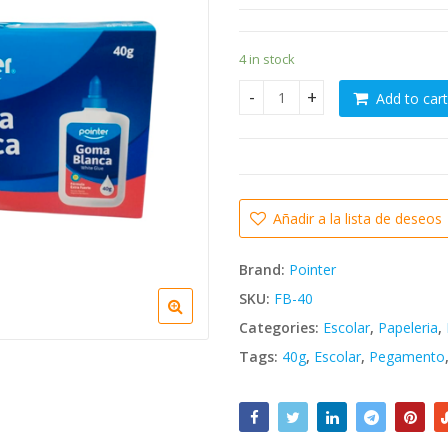
4 in stock
Add to cart
Caja de Goma blanca escolar 
Añadir a la lista de deseos
Brand:
Pointer
SKU:
FB-40
Categories:
Escolar
,
Papeleria
,
Tags:
40g
,
Escolar
,
Pegamento