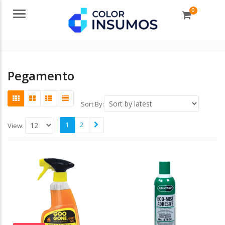
0
Menu
Pegamento
Sort By:
1
2
View: