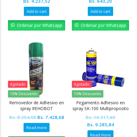
Bs.
4.237,52
Bs.
643,20
Add to cart
Add to cart
Ordenar por Whatsapp
Ordenar por Whatsapp
Agotado
Agotado
10% Descuento
10% Descuento
Removedor de Adhesivo en
Pegamento Adhesivo en
spray REHOBOT
spray SK-100 Multiproposito
Original
Current
Bs.
8.254,08
Bs.
7.428,68
Bs.
10.317,60
price
price
Original
Current
Bs.
9.285,84
Read more
was:
is:
price
price
Read more