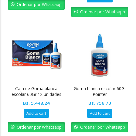
Bs. 8.254,08.
Bs. 7.428,68.
was:
is:
Ordenar por Whatsapp
Bs. 10.317,60.
Bs. 9.285,
Ordenar por Whatsapp
Caja de Goma blanca
Goma blanca escolar 60Gr
escolar 60Gr 12 unidades
Pointer
Pointer
Bs.
5.448,24
Bs.
756,70
Add to cart
Add to cart
Ordenar por Whatsapp
Ordenar por Whatsapp