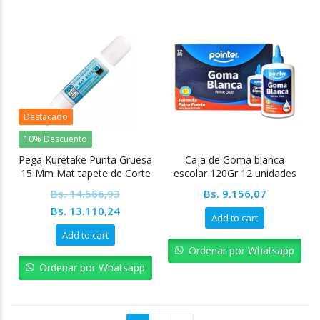
Destacado
10% Descuento
Pega Kuretake Punta Gruesa
Caja de Goma blanca
15 Mm Mat tapete de Corte
escolar 120Gr 12 unidades
Silhouette Cameo
Pointer
Bs.
14.566,93
Bs.
9.156,07
Original
Current
Bs.
13.110,24
Add to cart
price
price
Add to cart
was:
is:
Ordenar por Whatsapp
Bs. 14.566,93.
Bs. 13.110,24.
Ordenar por Whatsapp