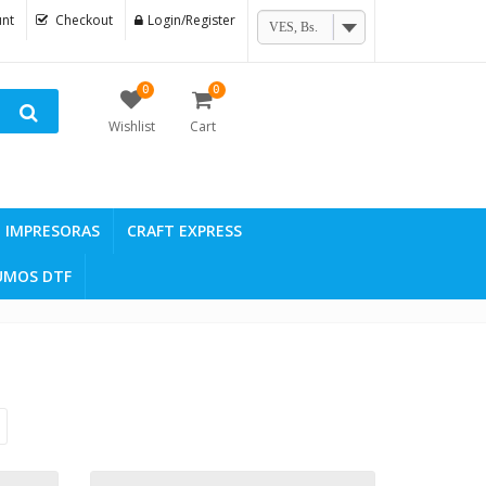
nt
Checkout
Login/Register
VES, Bs.
0
0
Wishlist
Cart
IMPRESORAS
CRAFT EXPRESS
UMOS DTF