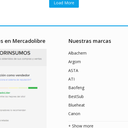
Load More
es en Mercadolibre
Nuestras marcas
Albachem
Argom
ASTA
ATI
Baofeng
BestSub
Blueheat
Canon
+ Show more