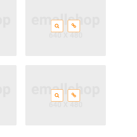
tos
CSS
,
Design
,
HTML
,
Photos
Design
,
Photos