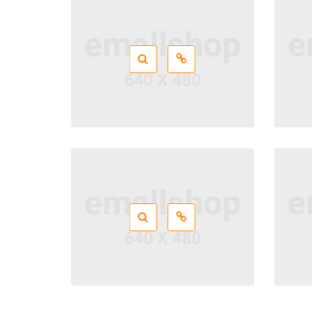
Coding
,
Design
,
Photos
Coding
,
CSS
,
HTML