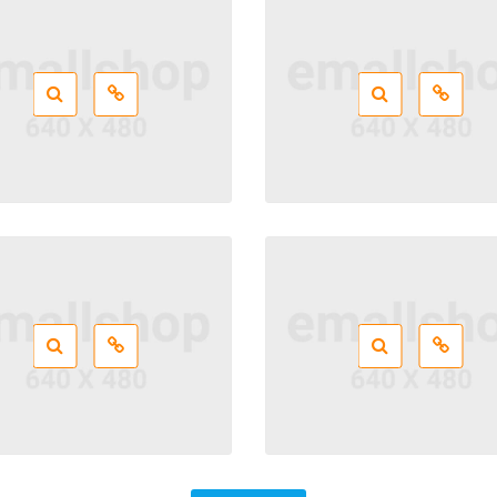
Coding
,
CSS
,
Design
,
HTML
Beauty
,
Clothes
,
Design
,
Pho
Beauty
,
Clothes
,
Photos
Coding
,
Design
,
Photos