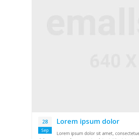
Lorem ipsum dolor
28
Sep
Lorem ipsum dolor sit amet, consectetuer