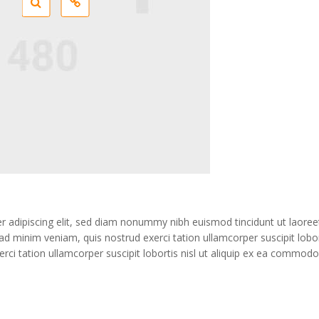
 adipiscing elit, sed diam nonummy nibh euismod tincidunt ut laoree
d minim veniam, quis nostrud exerci tation ullamcorper suscipit lobor
erci tation ullamcorper suscipit lobortis nisl ut aliquip ex ea commodo