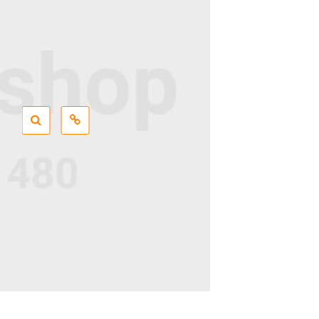
Рабочее зеркало
baji Dauer baji