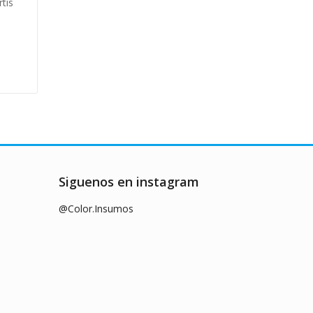
tis
Siguenos en instagram
@Color.Insumos