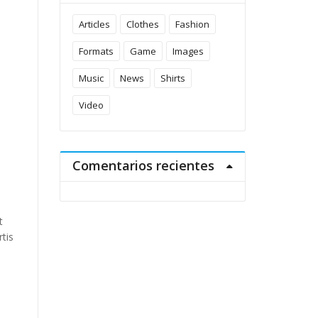
Articles
Clothes
Fashion
Formats
Game
Images
Music
News
Shirts
Video
Comentarios recientes
t
tis