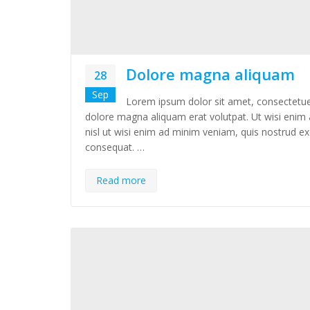
Dolore magna aliquam
28
Sep
Lorem ipsum dolor sit amet, consectetuer
dolore magna aliquam erat volutpat. Ut wisi enim a
nisl ut wisi enim ad minim veniam, quis nostrud ex
consequat. …
Read more