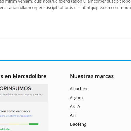
d minim veniam, quis nostrud exerci tation ullamcorper suscipit lobor
erci tation ullamcorper suscipit lobortis nisl ut aliquip ex ea commodo
es en Mercadolibre
Nuestras marcas
Albachem
Argom
ASTA
ATI
Baofeng