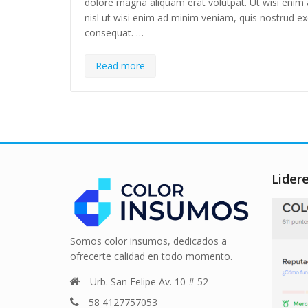
dolore magna aliquam erat volutpat. Ut wisi enim a
nisl ut wisi enim ad minim veniam, quis nostrud ex
consequat. …
Read more
Lider
Somos color insumos, dedicados a
ofrecerte calidad en todo momento.
Urb. San Felipe Av. 10 # 52
58 4127757053