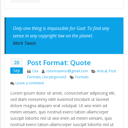
Only one thing is impossible for God: To find any
sense in any copyright law on the planet.
Mark Twain
Post Format: Quote
20
Sep
Format
Author
Categories
Cita
colorinsumos@gmail.com
Artical
,
Post
Tags
Formats
,
Uncategorized
Formats
on Post Format: Quote
Leave a comment
Lorem ipsum dolor sit amet, consectetuer adipiscing elit,
sed diam nonummy nibh euismod tincidunt ut laoreet
dolore magna aliquam erat volutpat. Ut wisi enim ad
minim veniam, quis nostrud exerci tation ullamcorper
suscipit lobortis nisl ut wisi enim ad minim veniam, quis
nostrud exerci tation ullamcorper suscipit lobortis nisl ut