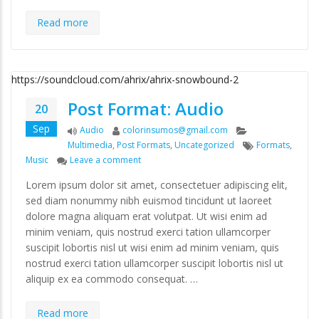
Read more
https://soundcloud.com/ahrix/ahrix-snowbound-2
Post Format: Audio
20
Sep
Format
Author
Categories
Audio
colorinsumos@gmail.com
Tags
Multimedia
,
Post Formats
,
Uncategorized
Formats
,
on Post Format: Audio
Music
Leave a comment
Lorem ipsum dolor sit amet, consectetuer adipiscing elit,
sed diam nonummy nibh euismod tincidunt ut laoreet
dolore magna aliquam erat volutpat. Ut wisi enim ad
minim veniam, quis nostrud exerci tation ullamcorper
suscipit lobortis nisl ut wisi enim ad minim veniam, quis
nostrud exerci tation ullamcorper suscipit lobortis nisl ut
aliquip ex ea commodo consequat. …
Read more