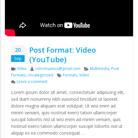
Post Format: Video
20
(YouTube)
Sep
Format
Author
Categories
Vídeo
colorinsumos@gmail.com
Multimedia
,
Post
Tags
Formats
,
Uncategorized
Formats
,
Video
on Post Format: Video (YouTube)
Leave a comment
Lorem ipsum dolor sit amet, consectetuer adipiscing elit,
sed diam nonummy nibh euismod tincidunt ut laoreet
dolore magna aliquam erat volutpat. Ut wisi enim ad
minim veniam, quis nostrud exerci tation ullamcorper
suscipit lobortis nisl ut wisi enim ad minim veniam, quis
nostrud exerci tation ullamcorper suscipit lobortis nisl ut
aliquip ex ea commodo consequat. …