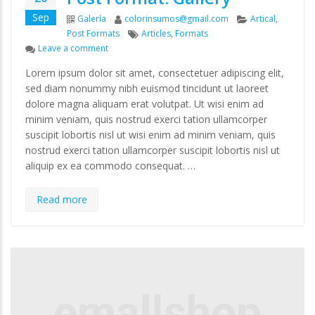
Sep
Format
Author
Categories
Galería
colorinsumos@gmail.com
Artical
,
Tags
Post Formats
Articles
,
Formats
on Post Format: Gallery
Leave a comment
ji Dauer baji laibabling
Рабочее зеркало Покердом
Lorem ipsum dolor sit amet, consectetuer adipiscing elit,
2024: актуальная ссылка на
osto 6, 2024
sed diam nonummy nibh euismod tincidunt ut laoreet
доступ
dolore magna aliquam erat volutpat. Ut wisi enim ad
in Argentina: Apostar en
agosto 5, 2024
minim veniam, quis nostrud exerci tation ullamcorper
sa con la Mejores Opciones
suscipit lobortis nisl ut wisi enim ad minim veniam, quis
 Entretenimiento
1win официальный сайт БК:
nostrud exerci tation ullamcorper suscipit lobortis nisl ut
1Вин вход на зеркало
osto 6, 2024
aliquip ex ea commodo consequat. …
agosto 4, 2024
 Х Казино Официальный
Read more
йт – Играйте Онлайн!
1Win Промокод При
Регистрации 2024 — Бонус
osto 6, 2024
500%
agosto 2, 2024