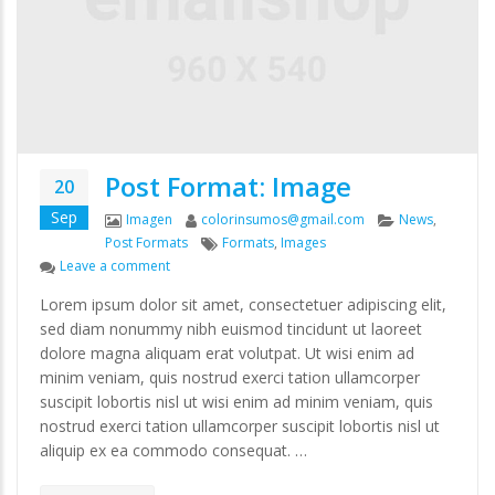
Post Format: Image
20
Sep
Format
Author
Categories
Imagen
colorinsumos@gmail.com
News
,
Tags
Post Formats
Formats
,
Images
on Post Format: Image
Leave a comment
Lorem ipsum dolor sit amet, consectetuer adipiscing elit,
sed diam nonummy nibh euismod tincidunt ut laoreet
dolore magna aliquam erat volutpat. Ut wisi enim ad
minim veniam, quis nostrud exerci tation ullamcorper
suscipit lobortis nisl ut wisi enim ad minim veniam, quis
nostrud exerci tation ullamcorper suscipit lobortis nisl ut
aliquip ex ea commodo consequat. …