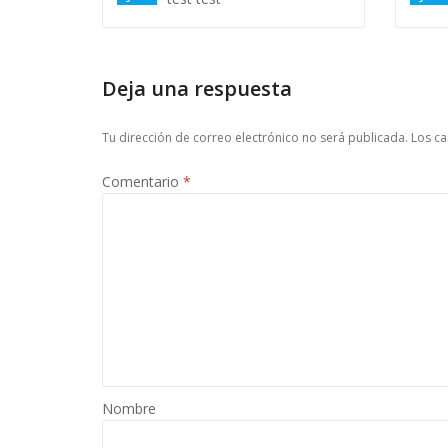
laibabling
agosto 6, 2024
1Win Argentina:
Deja una respuesta
Apostar en Casa co
la Mejores Opcione
Tu dirección de correo electrónico no será publicada.
Los c
de Entretenimiento
agosto 6, 2024
Comentario
*
АП Х Казино
Официальный Сайт
Играйте Онлайн!
agosto 6, 2024
Nombre