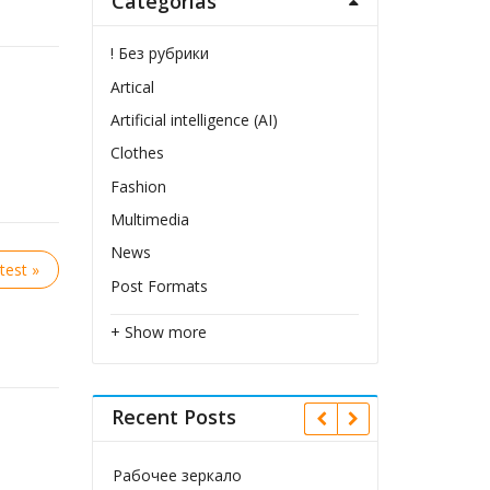
Categorías
! Без рубрики
Artical
Artificial intelligence (AI)
Clothes
Fashion
Multimedia
News
test »
Post Formats
+ Show more
Recent Posts
Рабочее зеркало
baji Dauer baji