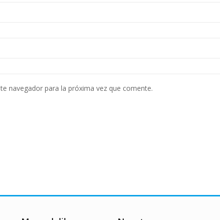
ste navegador para la próxima vez que comente.