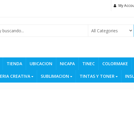
My Accou
TIENDA
UBICACION
NICAPA
TINEC
COLORMAKE
ERIA CREATIVA
SUBLIMACION
TINTAS Y TONER
INS