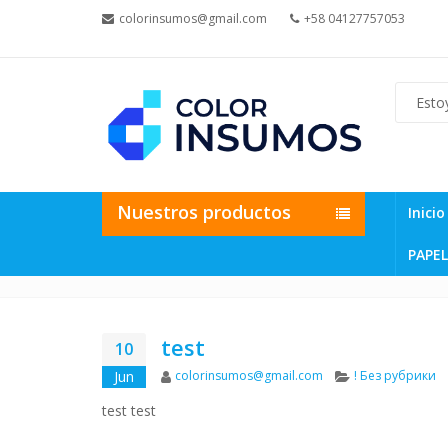
colorinsumos@gmail.com
+58 04127757053
Nuestros productos
Inicio
PAPEL
test
10
Author
Categories
Jun
colorinsumos@gmail.com
! Без рубрики
test test