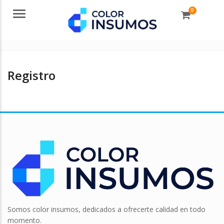
0
Menu
Registro
Somos color insumos, dedicados a ofrecerte calidad en todo
momento.