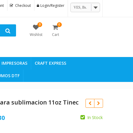
nt
Checkout
Login/Register
VES, Bs.
0
0
Wishlist
Cart
IMPRESORAS
CRAFT EXPRESS
UMOS DTF
ara sublimacion 11oz Tinec
Current
30
In Stock
price