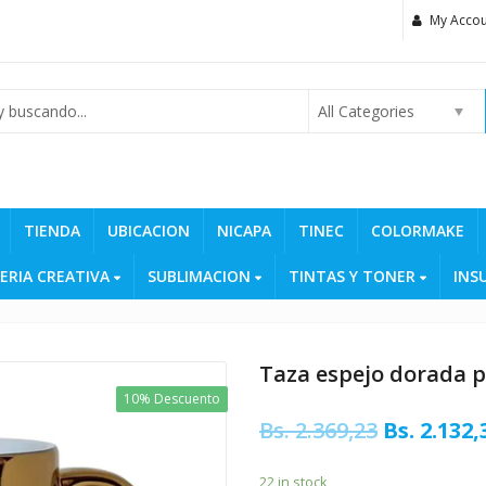
My Accou
All Categories
TIENDA
UBICACION
NICAPA
TINEC
COLORMAKE
ERIA CREATIVA
SUBLIMACION
TINTAS Y TONER
INS
Taza espejo dorada p
10% Descuento
Original
Bs.
2.369,23
Bs.
2.132,
price
22 in stock