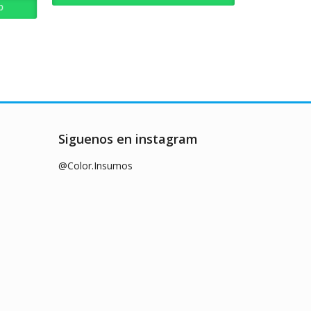
0.
Bs. 4.642,92.
p
Ord
Siguenos en instagram
@Color.Insumos