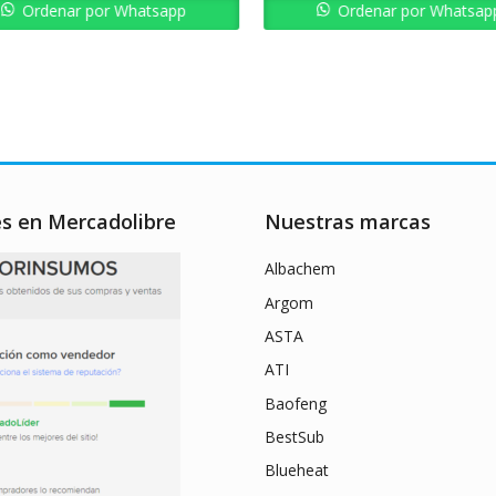
Bs. 5.158,8
Ordenar por Whatsapp
Ordenar por Whatsap
es en Mercadolibre
Nuestras marcas
Albachem
Argom
ASTA
ATI
Baofeng
BestSub
Blueheat