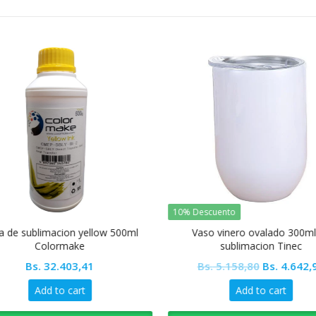
10% Descuento
a de sublimacion yellow 500ml
Vaso vinero ovalado 300ml
Colormake
sublimacion Tinec
Original
Bs.
32.403,41
Bs.
5.158,80
Bs.
4.642,
price
Add to cart
Add to cart
was: