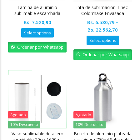
Lamina de aluminio
Tinta de sublimacion Tinec –
sublimable escarchada
Colormake Envasada
40x60cm
Bs.
7.520,90
Bs.
6.580,79
–
Bs.
22.562,70
Select options
Select options
Ordenar por Whatsapp
Ordenar por Whatsapp
Agotado
Agotado
10% Descuento
10% Descuento
Vaso sublimable de acero
Botella de aluminio plateada
inoxidable 20oz / 600ml
carabinera 750ml Sublimable