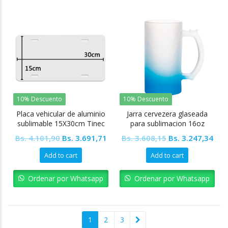
10% Descuento
10% Descuento
Placa vehicular de aluminio
Jarra cervezera glaseada
sublimable 15X30cm Tinec
para sublimacion 16oz
Fondo Azul claro Tinec
Original
Current
Original
Cur
Bs.
4.101,90
Bs.
3.691,71
Bs.
3.608,15
Bs.
3.247,34
price
price
price
pric
Add to cart
Add to cart
was:
is:
was:
is:
Bs. 4.101,90.
Bs. 3.691,71.
Bs. 3.608,15.
Bs. 
Ordenar por Whatsapp
Ordenar por Whatsapp
1
2
3