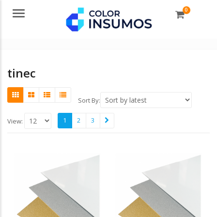
0
Menu
tinec
Sort By:
1
2
3
View: