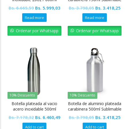
Tapa transparente +
Original
Current
Original
Cur
Bs.
6.665,59
Bs.
5.999,03
Bs.
3.798,05
Bs.
3.418,25
Accesorios
price
price
price
pric
Read more
Read more
was:
is:
was:
is:
Bs. 6.665,59.
Bs. 5.999,03.
Bs. 3.798,05.
Bs. 
Ordenar por Whatsapp
Ordenar por Whatsapp
10% Descuento
10% Descuento
Botella plateada al vacio
Botella de aluminio plateada
acero inoxidable 500ml
carabinera 500ml Sublimable
Sublimable
Original
Current
Original
Cur
Bs.
7.178,32
Bs.
6.460,49
Bs.
3.798,05
Bs.
3.418,25
price
price
price
pric
Add to cart
Add to cart