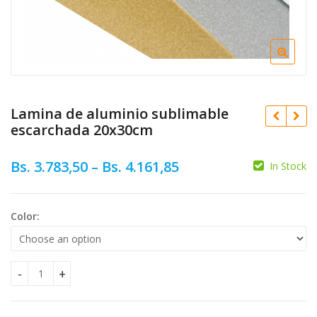
Lamina de aluminio sublimable
escarchada 20x30cm
Bs.
3.783,50
–
Bs.
4.161,85
In Stock
Color:
Bs.
7.567,00
Bs.
10.389,49
Lamina de aluminio sublimable escarchada 20x30cm quanti