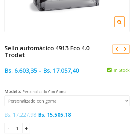
Sello automático 4913 Eco 4.0
Trodat
Bs.
6.603,35
–
Bs.
17.057,40
In Stock
Original
Bs.
6.091,93
Bs.
9.229,27
price
Current
Bs.
16.245,14
Bs.
8.306,35
Modelo:
Personalizado Con Goma
was:
price
Bs. 9.229
is:
Bs. 8.30
Original
Current
Bs.
17.227,98
Bs.
15.505,18
price
price
was:
is:
Sello automático 4913 Eco 4.0 Trodat quantity