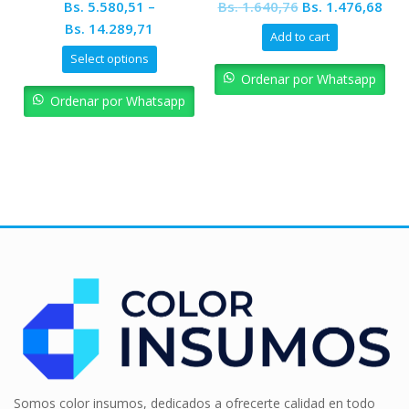
Original
Curr
Bs.
5.580,51
–
Bs.
1.640,76
Bs.
1.476,68
price
pric
Bs.
14.289,71
Add to cart
was:
is:
Select options
Bs. 1.640,76.
Bs. 
Ordenar por Whatsapp
Ordenar por Whatsapp
Somos color insumos, dedicados a ofrecerte calidad en todo