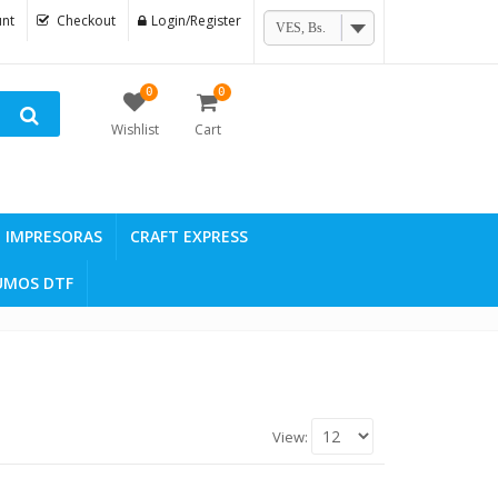
nt
Checkout
Login/Register
VES, Bs.
0
0
Wishlist
Cart
IMPRESORAS
CRAFT EXPRESS
UMOS DTF
View: