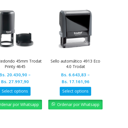
 Redondo 45mm Trodat
Sello automático 4913 Eco
Printy 4645
4.0 Trodat
Bs.
20.430,90
–
Bs.
6.643,83
–
Bs.
27.997,90
Bs.
17.161,96
Select options
Select options
rdenar por Whatsapp
Ordenar por Whatsapp