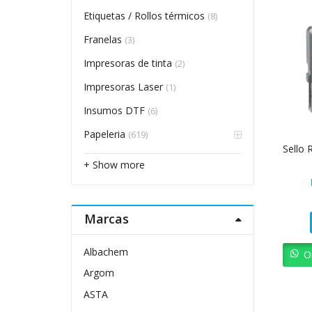
Etiquetas / Rollos térmicos
(8)
Franelas
(3)
Impresoras de tinta
(2)
Impresoras Laser
(1)
Insumos DTF
(6)
Papeleria
(619)
Sello
+ Show more
Marcas
Albachem
O
Argom
ASTA