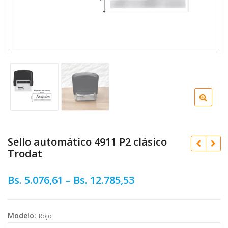
Sello automático 4911 P2 clásico
Trodat
Bs.
5.076,61
–
Bs.
12.785,53
Bs.
21.057,77
Original
Bs.
57.426,58
Modelo:
Rojo
price
Curren
Bs.
51.683,93