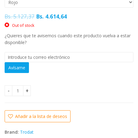
was:
price
Bs. 57.
is:
Original
Current
Bs.
5.127,37
Bs.
4.614,64
Bs. 51.
price
price
Out of stock
was:
is:
¿Quieres que te avisemos cuando este producto vuelva a estar
Bs. 5.127,37.
Bs. 4.614,64.
disponible?
Avísame
Sello automático 4911 P2 clásico Trodat quantity
Añadir a la lista de deseos
Brand:
Trodat