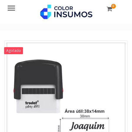
0
Menu
Agotado