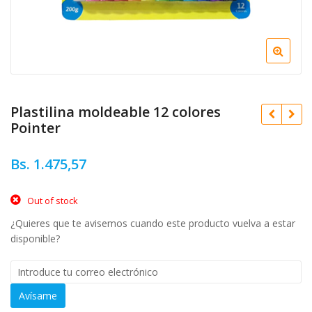
Plastilina moldeable 12 colores
Pointer
Bs.
1.475,57
Out of stock
Bs.
5.206,10
Bs.
1.589,07
¿Quieres que te avisemos cuando este producto vuelva a estar
disponible?
Avísame