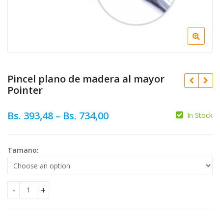
Pincel plano de madera al mayor
Pointer
Bs.
393,48
–
Bs.
734,00
In Stock
Bs.
264,85
Bs.
1.203,15
Tamano:
Bs.
22.648,03
Pincel plano de madera al mayor Pointer quantity