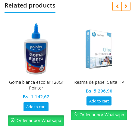
Related products
Ag
Goma blanca escolar 120Gr
Resma de papel Carta HP
Pointer
Bs.
5.296,90
Bs.
1.142,62
Add to cart
Add to cart
Ordenar por Whatsapp
Ordenar por Whatsapp