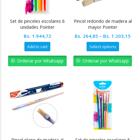
Set de pinceles escolares 6
Pincel redondo de madera al
unidades Pointer
mayor Pointer
Bs.
1.944,72
Bs.
264,85
–
Bs.
1.203,15
Add to cart
Select options
Ordenar por Whatsapp
Ordenar por Whatsapp
Pincel plano de madera al
Set de pinceles escolares 5