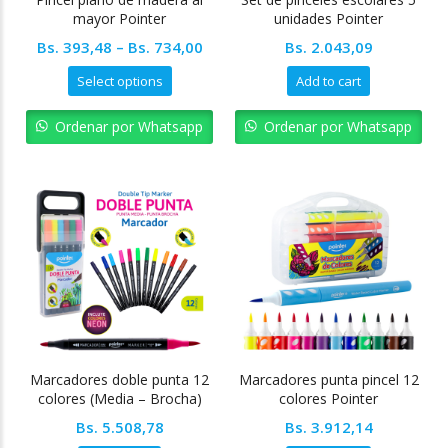
mayor Pointer
unidades Pointer
Bs.
393,48
–
Bs.
734,00
Bs.
2.043,09
Select options
Add to cart
Ordenar por Whatsapp
Ordenar por Whatsapp
Marcadores doble punta 12
Marcadores punta pincel 12
colores (Media – Brocha)
colores Pointer
Pointer
Bs.
5.508,78
Bs.
3.912,14