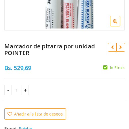
Marcador de pizarra por unidad
POINTER
Bs.
529,69
In Stock
Bs.
544,82
Bs.
4.366,16
Bs.
1.740,41
Marcador de pizarra por unidad POINTER quantity
Añadir a la lista de deseos
Brand:
Pointer