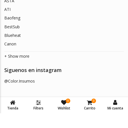
ASTA
ATI
Baofeng
BestSub
Blueheat
Canon
+ Show more
Siguenos en instagram
@Color.Insumos
0
0
Tienda
Filters
Wishlist
Carrito
Mi cuenta
© 2026
Color Insumos
. Todos los derechos reservados.