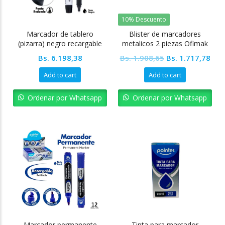
10% Descuento
Marcador de tablero
Blister de marcadores
(pizarra) negro recargable
metalicos 2 piezas Ofimak
caja 12 unidades Pointer
Original
Cur
Bs.
6.198,38
Bs.
1.908,65
Bs.
1.717,78
price
pric
Add to cart
Add to cart
was:
is:
Bs. 1.908,65.
Bs. 
Ordenar por Whatsapp
Ordenar por Whatsapp
Marcador permanente
Tinta para marcador