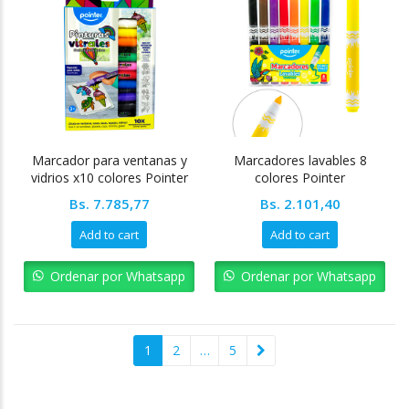
Marcador para ventanas y
Marcadores lavables 8
vidrios x10 colores Pointer
colores Pointer
Bs.
7.785,77
Bs.
2.101,40
Add to cart
Add to cart
Ordenar por Whatsapp
Ordenar por Whatsapp
1
2
…
5