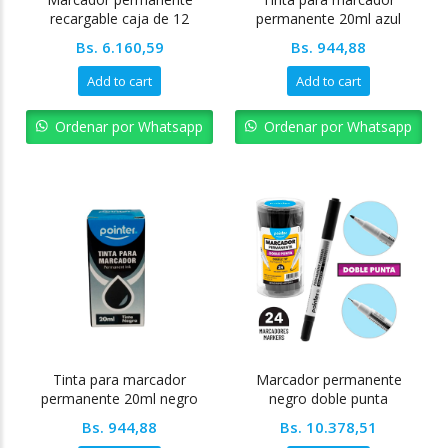
recargable caja de 12
permanente 20ml azul
unidades azul Pointer
Pointer
Bs.
6.160,59
Bs.
944,88
Add to cart
Add to cart
Ordenar por Whatsapp
Ordenar por Whatsapp
Tinta para marcador
Marcador permanente
permanente 20ml negro
negro doble punta
Pointer
(bala+rotulador) x24
Bs.
944,88
Bs.
10.378,51
unidades Pointer