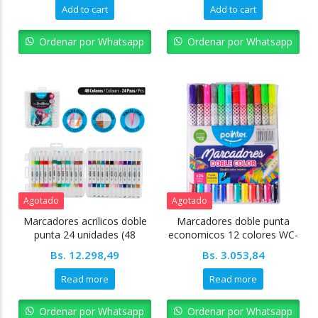
Add to cart
Add to cart
Ordenar por Whatsapp
Ordenar por Whatsapp
Agotado
Agotado
Marcadores acrilicos doble
Marcadores doble punta
punta 24 unidades (48
economicos 12 colores WC-
colores 3mm) Pointer
818 Pointer
Bs.
12.298,49
Bs.
3.053,84
Read more
Read more
Ordenar por Whatsapp
Ordenar por Whatsapp