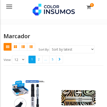
0
Menu
Marcador
Sort By:
1
2
…
5
View: