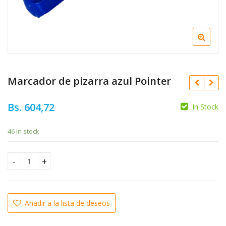
Marcador de pizarra azul Pointer
Bs.
604,72
In Stock
46 in stock
Bs.
4.686,58
Bs.
4.686,58
Marcador de pizarra azul Pointer quantity
Añadir a la lista de deseos