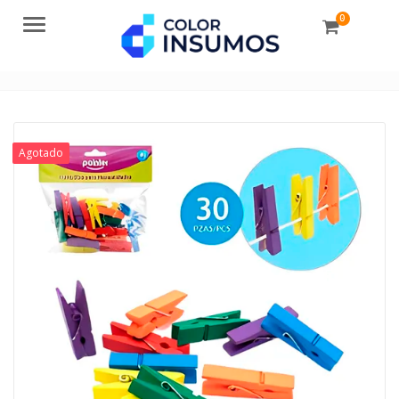
0
Menu
Agotado