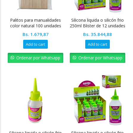
Palitos para manualidades
Silicona liquida o silicón frio
color natural 100 unidades
250ml Blister de 12 unidades
Pointer
Bs.
1.679,87
Bs.
35.844,88
Add to cart
Add to cart
Ordenar por Whatsapp
Ordenar por Whatsapp
Silicona liquida o silicón frio
Silicona liquida o silicón frio