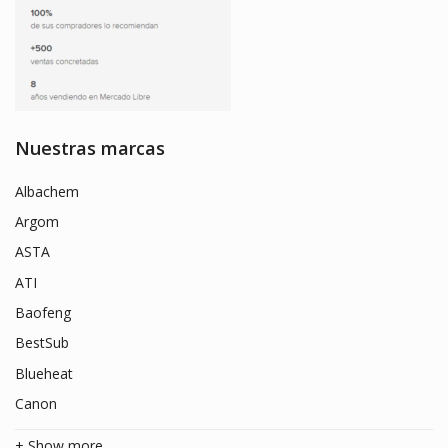
Nuestras marcas
Albachem
Argom
ASTA
ATI
Baofeng
BestSub
Blueheat
Canon
+ Show more