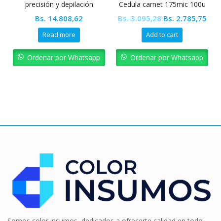
precisión y depilación
Cedula carnet 175mic 100u
POINTER
65x95mm
Original
Cur
Bs.
14.808,62
Bs.
3.095,28
Bs.
2.785,75
price
pric
Read more
Add to cart
was:
is:
Bs. 3.095,28.
Bs. 
Ordenar por Whatsapp
Ordenar por Whatsapp
Somos color insumos, dedicados a ofrecerte calidad en todo